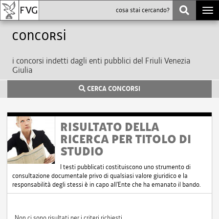
Togg
navi
Concorsi
i concorsi indetti dagli enti pubblici del Friuli Venezia
Giulia
CERCA CONCORSI
RISULTATO DELLA
RICERCA PER TITOLO DI
STUDIO
I testi pubblicati costituiscono uno strumento di
consultazione documentale privo di qualsiasi valore giuridico e la
responsabilità degli stessi è in capo all'Ente che ha emanato il bando.
Non ci sono risultati per i criteri richiesti.