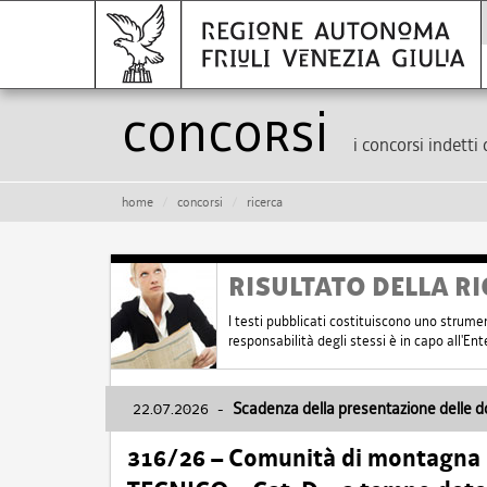
Concorsi
i concorsi indetti 
home
concorsi
ricerca
RISULTATO DELLA RI
I testi pubblicati costituiscono uno strume
responsabilità degli stessi è in capo all'E
22.07.2026
-
Scadenza della presentazione delle 
316/26 – Comunità di montagna