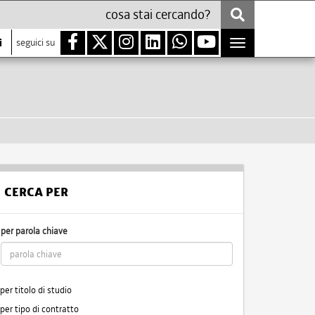
i
seguici su
Toggle
navigation
CERCA PER
per parola chiave
per titolo di studio
per tipo di contratto