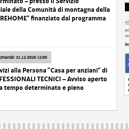
minato – presso il Servizio
oriale della Comunità di montagna della
o “REHOME” finanziato dal programma
is
pe
de
i
domande: 31.12.2026 12:00
izi alla Persona “Casa per anziani” di
ROFESSIONALI TECNICI – Avviso aperto
 a tempo determinato e pieno