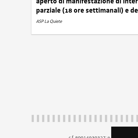
aperto di manifestazione di int
parziale (18 ore settimanali) e 
ASP La Quiete
c.f. 80014930327; p.iva 005260