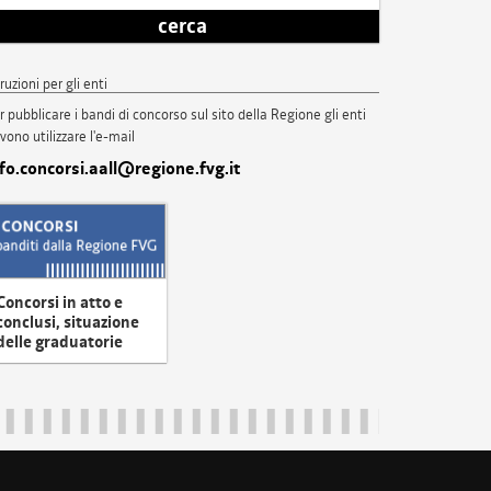
cerca
truzioni per gli enti
r pubblicare i bandi di concorso sul sito della Regione gli enti
vono utilizzare l'e-mail
nfo.concorsi.aall@regione.fvg.it
Concorsi in atto e
conclusi, situazione
delle graduatorie
uliveneziagiulia@certregione.fvg.it