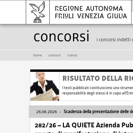
Concorsi
i concorsi indetti 
home
concorsi
ricerca
RISULTATO DELLA RI
I testi pubblicati costituiscono uno strume
responsabilità degli stessi è in capo all'E
26.06.2026
-
Scadenza della presentazione delle 
282/26 – LA QUIETE Azienda Pubbl