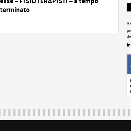
eresse – FISIOTERAPISTI – a tempo
determinato
is
pe
de
i
Regione Autonoma Friuli Venezia Giulia
40324
|
piazza Unità d'Italia 1 Trieste
|
+39 040 3771111
|
regione.fri