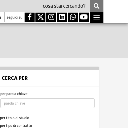
i
seguici su
Toggle
navigation
CERCA PER
per parola chiave
per titolo di studio
per tipo di contratto