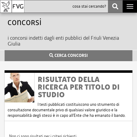
Togg
navi
Concorsi
i concorsi indetti dagli enti pubblici del Friuli Venezia
Giulia
CERCA CONCORSI
RISULTATO DELLA
RICERCA PER TITOLO DI
STUDIO
I testi pubblicati costituiscono uno strumento di
consultazione documentale privo di qualsiasi valore giuridico e la
responsabilità degli stessi è in capo all'Ente che ha emanato il bando.
Non ci sono risultati per i criteri richiesti.