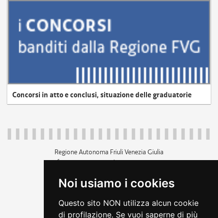
Concorsi in atto e conclusi, situazione delle graduatorie
Regione Autonoma Friuli Venezia Giulia
c.f. 80014930327; p.iva 00526040324
piazza Unità d'Italia 1 Trieste
Noi usiamo i cookies
+39 040 3771111
regione.friuliveneziagiulia@certregione.fvg.it
Questo sito NON utilizza alcun cookie
amministrazione trasparente
di profilazione. Se vuoi saperne di più