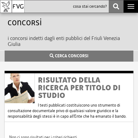
Togg
navi
Concorsi
i concorsi indetti dagli enti pubblici del Friuli Venezia
Giulia
CERCA CONCORSI
RISULTATO DELLA
RICERCA PER TITOLO DI
STUDIO
I testi pubblicati costituiscono uno strumento di
consultazione documentale privo di qualsiasi valore giuridico e la
responsabilità degli stessi è in capo all'Ente che ha emanato il bando.
Non ci sono risultati per i criteri richiesti.