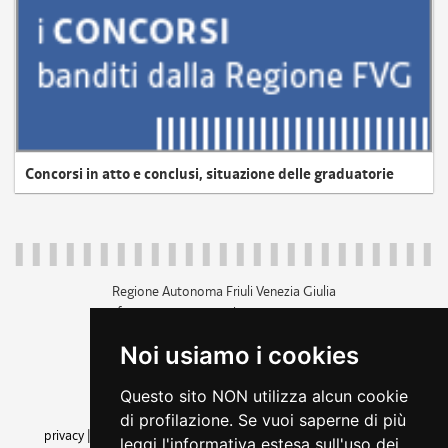
Concorsi in atto e conclusi, situazione delle graduatorie
Regione Autonoma Friuli Venezia Giulia
c.f. 80014930327; p.iva 00526040324
piazza Unità d'Italia 1 Trieste
Noi usiamo i cookies
+39 040 3771111
regione.friuliveneziagiulia@certregione.fvg.it
Questo sito NON utilizza alcun cookie
amministrazione trasparente
di profilazione. Se vuoi saperne di più
privacy
|
cookie
|
note legali
|
accessibilità
|
rss
|
dichiarazione di
leggi l'informativa estesa sull'uso dei