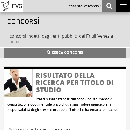
Togg
navi
Concorsi
i concorsi indetti dagli enti pubblici del Friuli Venezia
Giulia
CERCA CONCORSI
RISULTATO DELLA
RICERCA PER TITOLO DI
STUDIO
I testi pubblicati costituiscono uno strumento di
consultazione documentale privo di qualsiasi valore giuridico e la
responsabilità degli stessi è in capo all'Ente che ha emanato il bando.
Non ci sono risultati per i criteri richiesti.