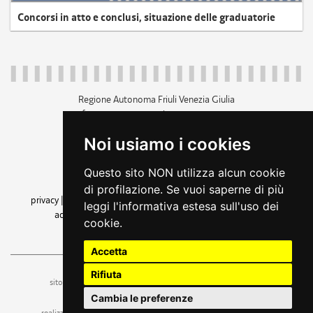
Concorsi in atto e conclusi, situazione delle graduatorie
Regione Autonoma Friuli Venezia Giulia
c.f. 80014930327; p.iva 00526040324
piazza Unità d'Italia 1 Trieste
Noi usiamo i cookies
+39 040 3771111
regione.friuliveneziagiulia@certregione.fvg.it
Questo sito NON utilizza alcun cookie
amministrazione trasparente
di profilazione. Se vuoi saperne di più
privacy
|
cookie
|
note legali
|
accessibilità
|
rss
|
dichiarazione di
leggi l'informativa estesa sull'uso dei
accessibilità
|
feedback
|
cambio preferenze cookie
cookie.
seguici su
Accetta
Rifiuta
ufficio stampa e comunicazione
sito a cura dell'
Cambia le preferenze