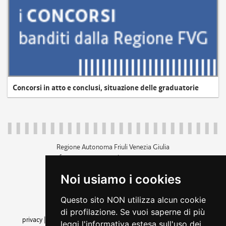
Concorsi in atto e conclusi, situazione delle graduatorie
Regione Autonoma Friuli Venezia Giulia
c.f. 80014930327; p.iva 00526040324
piazza Unità d'Italia 1 Trieste
Noi usiamo i cookies
+39 040 3771111
regione.friuliveneziagiulia@certregione.fvg.it
Questo sito NON utilizza alcun cookie
amministrazione trasparente
di profilazione. Se vuoi saperne di più
privacy
|
cookie
|
note legali
|
accessibilità
|
rss
|
dichiarazione di
leggi l'informativa estesa sull'uso dei