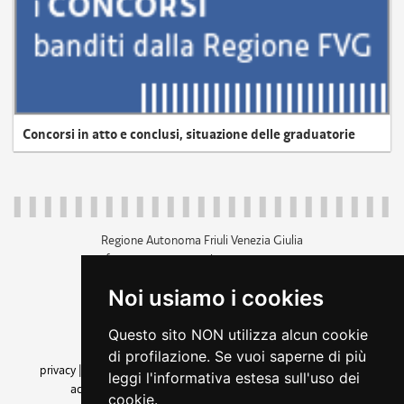
Concorsi in atto e conclusi, situazione delle graduatorie
Regione Autonoma Friuli Venezia Giulia
c.f. 80014930327; p.iva 00526040324
piazza Unità d'Italia 1 Trieste
Noi usiamo i cookies
+39 040 3771111
regione.friuliveneziagiulia@certregione.fvg.it
Questo sito NON utilizza alcun cookie
amministrazione trasparente
di profilazione. Se vuoi saperne di più
privacy
|
cookie
|
note legali
|
accessibilità
|
rss
|
dichiarazione di
leggi l'informativa estesa sull'uso dei
accessibilità
|
feedback
|
cambio preferenze cookie
cookie.