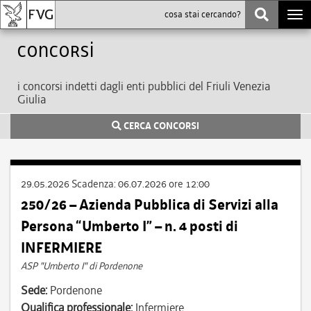
Togg
navi
Concorsi
i concorsi indetti dagli enti pubblici del Friuli Venezia
Giulia
CERCA CONCORSI
29.05.2026
Scadenza:
06.07.2026 ore 12:00
250/26 – Azienda Pubblica di Servizi alla
Persona “Umberto I” – n. 4 posti di
INFERMIERE
ASP "Umberto I" di Pordenone
Sede:
Pordenone
Qualifica professionale:
Infermiere