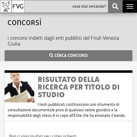
Togg
navi
Concorsi
i concorsi indetti dagli enti pubblici del Friuli Venezia
Giulia
CERCA CONCORSI
RISULTATO DELLA
RICERCA PER TITOLO DI
STUDIO
I testi pubblicati costituiscono uno strumento di
consultazione documentale privo di qualsiasi valore giuridico e la
responsabilità degli stessi è in capo all'Ente che ha emanato il bando.
Non ci sono risultati per i criteri richiesti.