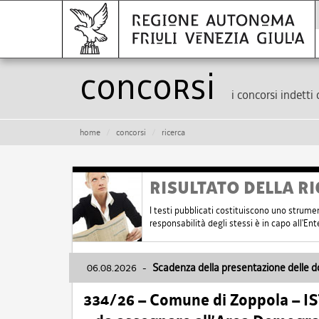
Concorsi
i concorsi indetti 
home
concorsi
ricerca
RISULTATO DELLA RI
I testi pubblicati costituiscono uno strume
responsabilità degli stessi è in capo all'E
06.08.2026
-
Scadenza della presentazione delle 
334/26 – Comune di Zoppola – 