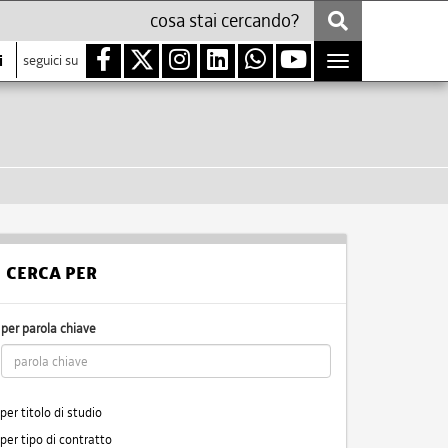
i
seguici su
Toggle
navigation
CERCA PER
per parola chiave
per titolo di studio
per tipo di contratto