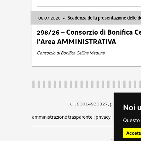
08.07.2026
-
Scadenza della presentazione delle 
298/26 – Consorzio di Bonifica
l'Area AMMINISTRATIVA
Consorzio di Bonifica Cellina Meduna
c.f. 80014930327; p.iva 005260
Noi 
amministrazione trasparente
|
privacy
|
cookie
|
note 
Questo 
Accett
uf
sito a cura dell'