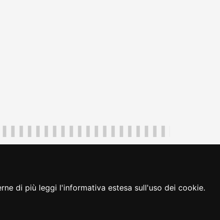
uliveneziagiulia@certregione.fvg.it
ambio preferenze cookie
|
loginFVG
ne di più leggi l'informativa estesa sull'uso dei cookie.
seguici su