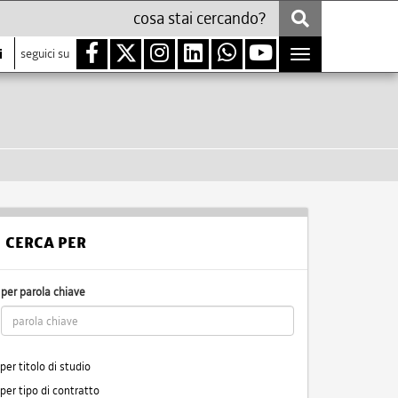
i
seguici su
Toggle
navigation
CERCA PER
per parola chiave
per titolo di studio
per tipo di contratto