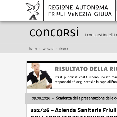
Concorsi
i concorsi indetti 
home
concorsi
ricerca
RISULTATO DELLA RI
I testi pubblicati costituiscono uno strume
responsabilità degli stessi è in capo all'E
05.08.2026
-
Scadenza della presentazione delle 
332/26 – Azienda Sanitaria Friul