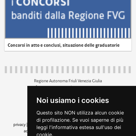
Concorsi in atto e conclusi, situazione delle graduatorie
Regione Autonoma Friuli Venezia Giulia
c.f. 80014930327; p.iva 00526040324
piazza Unità d'Italia 1 Trieste
Noi usiamo i cookies
+39 040 3771111
regione.friuliveneziagiulia@certregione.fvg.it
Questo sito NON utilizza alcun cookie
amministrazione trasparente
di profilazione. Se vuoi saperne di più
privacy
|
cookie
|
note legali
|
accessibilità
|
rss
|
dichiarazione di
leggi l'informativa estesa sull'uso dei
accessibilità
|
feedback
|
cambio preferenze cookie
cookie.