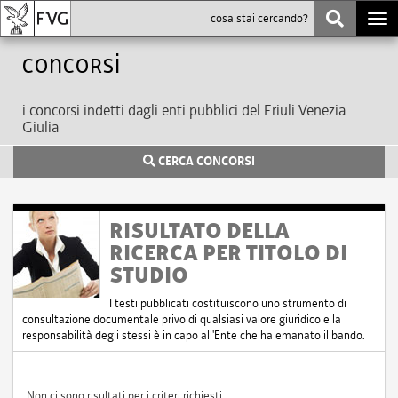
Togg
navi
Concorsi
i concorsi indetti dagli enti pubblici del Friuli Venezia
Giulia
CERCA CONCORSI
RISULTATO DELLA
RICERCA PER TITOLO DI
STUDIO
I testi pubblicati costituiscono uno strumento di
consultazione documentale privo di qualsiasi valore giuridico e la
responsabilità degli stessi è in capo all'Ente che ha emanato il bando.
Non ci sono risultati per i criteri richiesti.