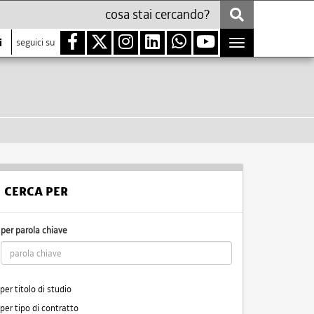
i
seguici su
Toggle
navigation
CERCA PER
per parola chiave
per titolo di studio
per tipo di contratto