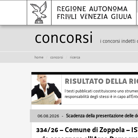
Concorsi
i concorsi indetti 
home
concorsi
ricerca
RISULTATO DELLA RI
I testi pubblicati costituiscono uno strume
responsabilità degli stessi è in capo all'E
06.08.2026
-
Scadenza della presentazione delle 
334/26 – Comune di Zoppola – 