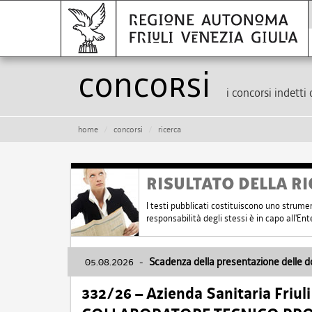
Concorsi
i concorsi indetti 
home
concorsi
ricerca
RISULTATO DELLA RI
I testi pubblicati costituiscono uno strume
responsabilità degli stessi è in capo all'E
05.08.2026
-
Scadenza della presentazione delle 
332/26 – Azienda Sanitaria Friul