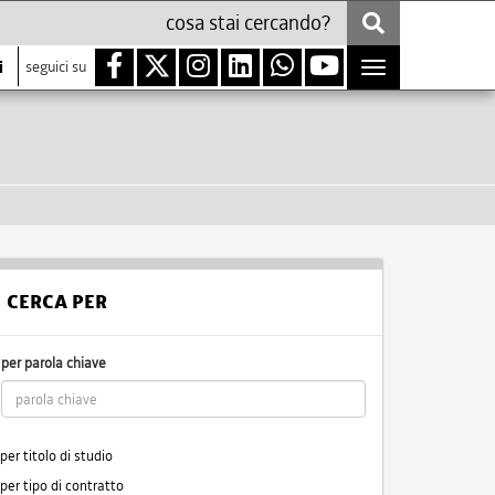
i
seguici su
Toggle
navigation
CERCA PER
per parola chiave
per titolo di studio
per tipo di contratto