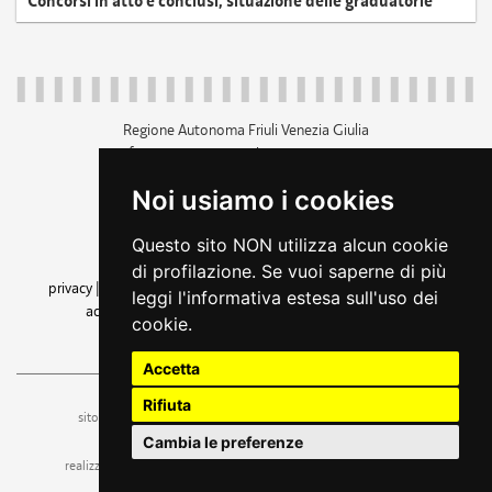
Concorsi in atto e conclusi, situazione delle graduatorie
Regione Autonoma Friuli Venezia Giulia
c.f. 80014930327; p.iva 00526040324
piazza Unità d'Italia 1 Trieste
Noi usiamo i cookies
+39 040 3771111
regione.friuliveneziagiulia@certregione.fvg.it
Questo sito NON utilizza alcun cookie
amministrazione trasparente
di profilazione. Se vuoi saperne di più
privacy
|
cookie
|
note legali
|
accessibilità
|
rss
|
dichiarazione di
leggi l'informativa estesa sull'uso dei
accessibilità
|
feedback
|
cambio preferenze cookie
cookie.
seguici su
Accetta
Rifiuta
ufficio stampa e comunicazione
sito a cura dell'
Cambia le preferenze
realizzazione
web design