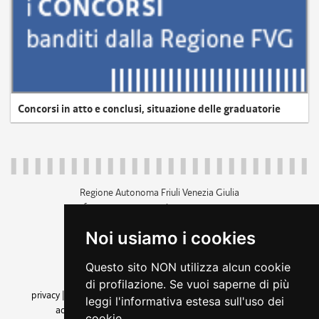
Concorsi in atto e conclusi, situazione delle graduatorie
Regione Autonoma Friuli Venezia Giulia
c.f. 80014930327; p.iva 00526040324
piazza Unità d'Italia 1 Trieste
Noi usiamo i cookies
+39 040 3771111
regione.friuliveneziagiulia@certregione.fvg.it
Questo sito NON utilizza alcun cookie
amministrazione trasparente
di profilazione. Se vuoi saperne di più
privacy
|
cookie
|
note legali
|
accessibilità
|
rss
|
dichiarazione di
leggi l'informativa estesa sull'uso dei
accessibilità
|
feedback
|
cambio preferenze cookie
cookie.