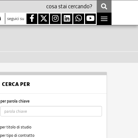
i
seguici su
Toggle
navigation
CERCA PER
per parola chiave
per titolo di studio
per tipo di contratto