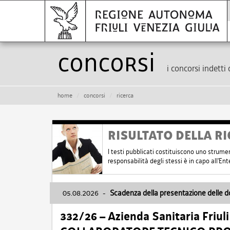
Concorsi
i concorsi indetti 
home
concorsi
ricerca
RISULTATO DELLA RI
I testi pubblicati costituiscono uno strume
responsabilità degli stessi è in capo all'E
05.08.2026
-
Scadenza della presentazione delle 
332/26 – Azienda Sanitaria Friul