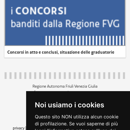
Concorsi in atto e conclusi, situazione delle graduatorie
Regione Autonoma Friuli Venezia Giulia
c.f. 80014930327; p.iva 00526040324
piazza Unità d'Italia 1 Trieste
Noi usiamo i cookies
+39 040 3771111
regione.friuliveneziagiulia@certregione.fvg.it
Questo sito NON utilizza alcun cookie
amministrazione trasparente
di profilazione. Se vuoi saperne di più
privacy
|
cookie
|
note legali
|
accessibilità
|
rss
|
dichiarazione di