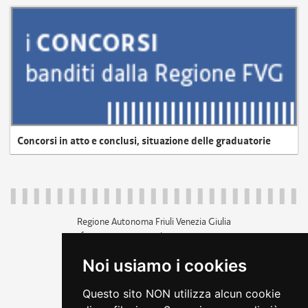
Concorsi in atto e conclusi, situazione delle graduatorie
Regione Autonoma Friuli Venezia Giulia
c.f. 80014930327; p.iva 00526040324
piazza Unità d'Italia 1 Trieste
Noi usiamo i cookies
+39 040 3771111
regione.friuliveneziagiulia@certregione.fvg.it
Questo sito NON utilizza alcun cookie
amministrazione trasparente