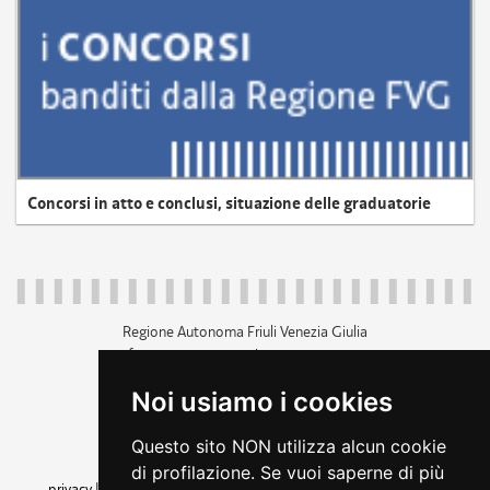
Concorsi in atto e conclusi, situazione delle graduatorie
Regione Autonoma Friuli Venezia Giulia
c.f. 80014930327; p.iva 00526040324
piazza Unità d'Italia 1 Trieste
Noi usiamo i cookies
+39 040 3771111
regione.friuliveneziagiulia@certregione.fvg.it
Questo sito NON utilizza alcun cookie
amministrazione trasparente
di profilazione. Se vuoi saperne di più
privacy
|
cookie
|
note legali
|
accessibilità
|
rss
|
dichiarazione di