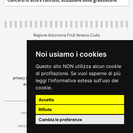
Concorsi in atto e conclusi, situazione delle graduatorie
Regione Autonoma Friuli Venezia Giulia
c.f. 80014930327; p.iva 00526040324
piazza Unità d'Italia 1 Trieste
Noi usiamo i cookies
+39 040 3771111
regione.friuliveneziagiulia@certregione.fvg.it
Questo sito NON utilizza alcun cookie
amministrazione trasparente
di profilazione. Se vuoi saperne di più
privacy
|
cookie
|
note legali
|
accessibilità
|
rss
|
dichiarazione di
leggi l'informativa estesa sull'uso dei
accessibilità
|
feedback
|
cambio preferenze cookie
cookie.
seguici su
Accetta
Rifiuta
ufficio stampa e comunicazione
sito a cura dell'
Cambia le preferenze
realizzazione
web design