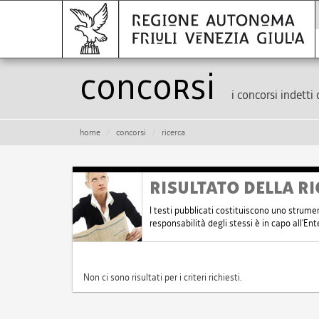
Concorsi
i concorsi indetti 
home
concorsi
ricerca
RISULTATO DELLA RI
I testi pubblicati costituiscono uno strume
responsabilità degli stessi è in capo all'E
Non ci sono risultati per i criteri richiesti.