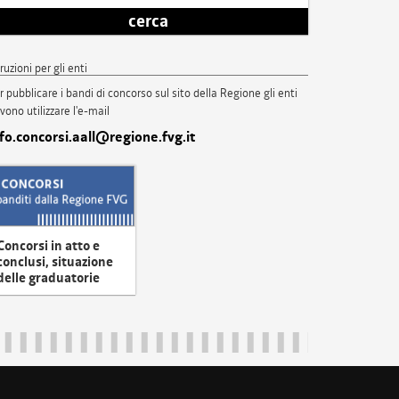
cerca
truzioni per gli enti
r pubblicare i bandi di concorso sul sito della Regione gli enti
vono utilizzare l'e-mail
nfo.concorsi.aall@regione.fvg.it
Concorsi in atto e
conclusi, situazione
delle graduatorie
uliveneziagiulia@certregione.fvg.it