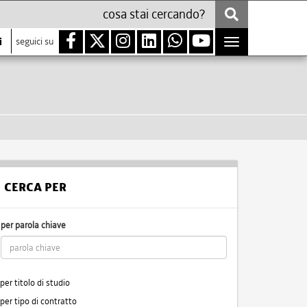
i
seguici su
Toggle
navigation
CERCA PER
per parola chiave
per titolo di studio
per tipo di contratto