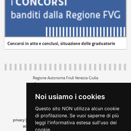
Concorsi in atto e conclusi, situazione delle graduatorie
Regione Autonoma Friuli Venezia Giulia
c.f. 80014930327; p.iva 00526040324
piazza Unità d'Italia 1 Trieste
Noi usiamo i cookies
+39 040 3771111
regione.friuliveneziagiulia@certregione.fvg.it
Questo sito NON utilizza alcun cookie
amministrazione trasparente
di profilazione. Se vuoi saperne di più
privacy
|
cookie
|
note legali
|
accessibilità
|
rss
|
dichiarazione di
leggi l'informativa estesa sull'uso dei
accessibilità
|
feedback
|
cambio preferenze cookie
cookie.