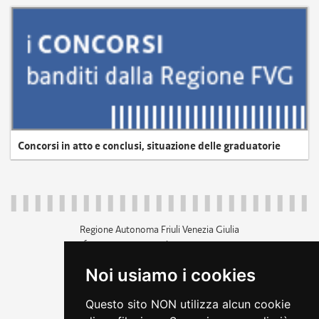
Concorsi in atto e conclusi, situazione delle graduatorie
Regione Autonoma Friuli Venezia Giulia
c.f. 80014930327; p.iva 00526040324
piazza Unità d'Italia 1 Trieste
Noi usiamo i cookies
+39 040 3771111
regione.friuliveneziagiulia@certregione.fvg.it
Questo sito NON utilizza alcun cookie
amministrazione trasparente