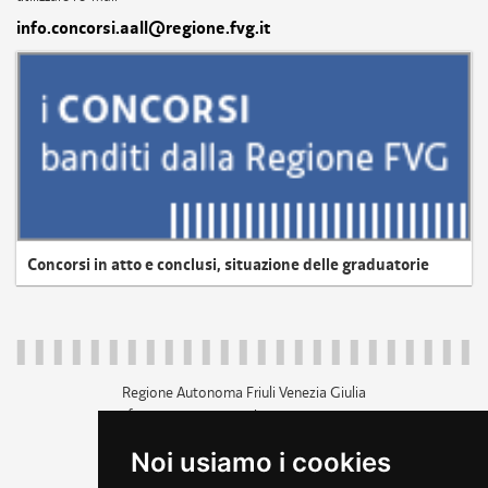
info.concorsi.aall@regione.fvg.it
Concorsi in atto e conclusi, situazione delle graduatorie
Regione Autonoma Friuli Venezia Giulia
c.f. 80014930327; p.iva 00526040324
piazza Unità d'Italia 1 Trieste
Noi usiamo i cookies
+39 040 3771111
regione.friuliveneziagiulia@certregione.fvg.it