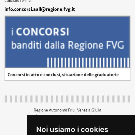
utilizzare l'e-mail
info.concorsi.aall@regione.fvg.it
Concorsi in atto e conclusi, situazione delle graduatorie
Regione Autonoma Friuli Venezia Giulia
c.f. 80014930327; p.iva 00526040324
piazza Unità d'Italia 1 Trieste
Noi usiamo i cookies
+39 040 3771111