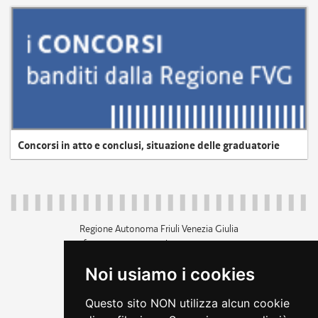
Concorsi in atto e conclusi, situazione delle graduatorie
Regione Autonoma Friuli Venezia Giulia
c.f. 80014930327; p.iva 00526040324
piazza Unità d'Italia 1 Trieste
Noi usiamo i cookies
+39 040 3771111
regione.friuliveneziagiulia@certregione.fvg.it
Questo sito NON utilizza alcun cookie
amministrazione trasparente