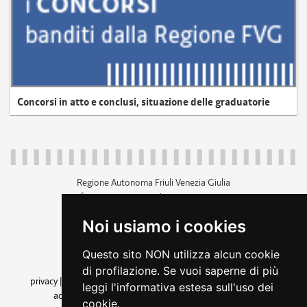
Concorsi in atto e conclusi, situazione delle graduatorie
Regione Autonoma Friuli Venezia Giulia
c.f. 80014930327; p.iva 00526040324
piazza Unità d'Italia 1 Trieste
Noi usiamo i cookies
+39 040 3771111
regione.friuliveneziagiulia@certregione.fvg.it
Questo sito NON utilizza alcun cookie
amministrazione trasparente
di profilazione. Se vuoi saperne di più
privacy
|
cookie
|
note legali
|
accessibilità
|
rss
|
dichiarazione di
leggi l'informativa estesa sull'uso dei
accessibilità
|
feedback
|
cambio preferenze cookie
cookie.