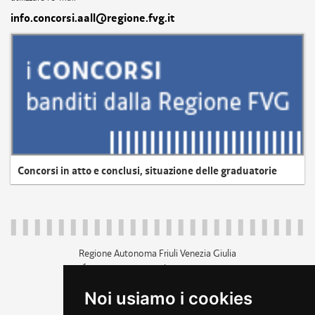
info.concorsi.aall@regione.fvg.it
Concorsi in atto e conclusi, situazione delle graduatorie
Regione Autonoma Friuli Venezia Giulia
c.f. 80014930327; p.iva 00526040324
piazza Unità d'Italia 1 Trieste
Noi usiamo i cookies
+39 040 3771111
regione.friuliveneziagiulia@certregione.fvg.it