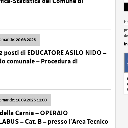
fica-Statistica del Comune di
is
pe
de
domande: 20.08.2026
i
 2 posti di EDUCATORE ASILO NIDO –
nido comunale – Procedura di
domande: 18.09.2026 12:00
della Carnia – OPERAIO
US – Cat. B – presso l’Area Tecnico