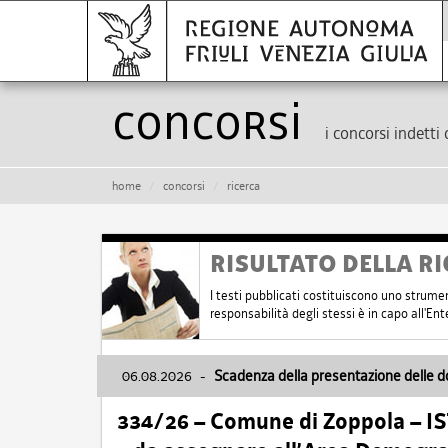
Concorsi
i concorsi indetti 
home
concorsi
ricerca
RISULTATO DELLA RI
I testi pubblicati costituiscono uno strume
responsabilità degli stessi è in capo all'E
06.08.2026
-
Scadenza della presentazione delle 
334/26 – Comune di Zoppola – 