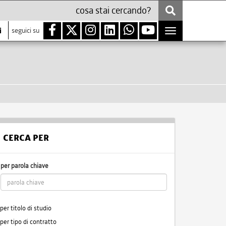
i
seguici su
Toggle
navigation
CERCA PER
per parola chiave
per titolo di studio
per tipo di contratto