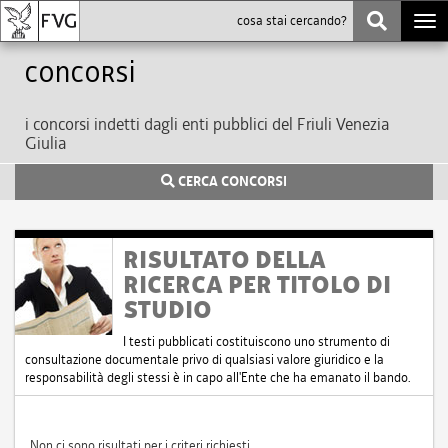
Togg
navi
Concorsi
i concorsi indetti dagli enti pubblici del Friuli Venezia
Giulia
CERCA CONCORSI
RISULTATO DELLA
RICERCA PER TITOLO DI
STUDIO
I testi pubblicati costituiscono uno strumento di
consultazione documentale privo di qualsiasi valore giuridico e la
responsabilità degli stessi è in capo all'Ente che ha emanato il bando.
Non ci sono risultati per i criteri richiesti.