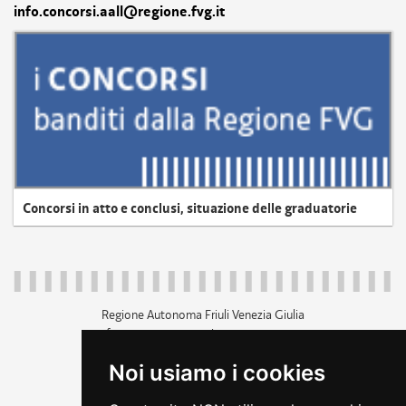
info.concorsi.aall@regione.fvg.it
Concorsi in atto e conclusi, situazione delle graduatorie
Regione Autonoma Friuli Venezia Giulia
c.f. 80014930327; p.iva 00526040324
piazza Unità d'Italia 1 Trieste
Noi usiamo i cookies
+39 040 3771111
regione.friuliveneziagiulia@certregione.fvg.it