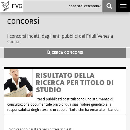
Togg
navi
Concorsi
i concorsi indetti dagli enti pubblici del Friuli Venezia
Giulia
CERCA CONCORSI
RISULTATO DELLA
RICERCA PER TITOLO DI
STUDIO
I testi pubblicati costituiscono uno strumento di
consultazione documentale privo di qualsiasi valore giuridico e la
responsabilità degli stessi è in capo all'Ente che ha emanato il bando.
Non ci sono risultati per i criteri richiesti.