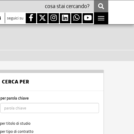
i
seguici su
Toggle
navigation
CERCA PER
per parola chiave
per titolo di studio
per tipo di contratto