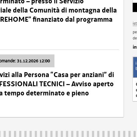
minato – presso il Servizio
oriale della Comunità di montagna della
o “REHOME” finanziato dal programma
is
pe
de
i
domande: 31.12.2026 12:00
izi alla Persona “Casa per anziani” di
ROFESSIONALI TECNICI – Avviso aperto
 a tempo determinato e pieno