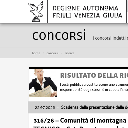
Concorsi
i concorsi indetti 
home
concorsi
ricerca
RISULTATO DELLA RI
I testi pubblicati costituiscono uno strume
responsabilità degli stessi è in capo all'E
22.07.2026
-
Scadenza della presentazione delle 
316/26 – Comunità di montagna