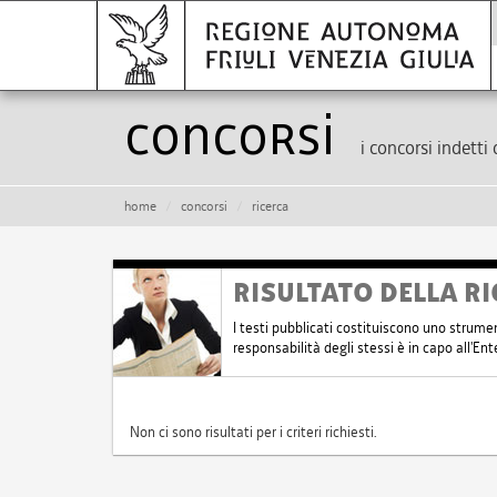
Concorsi
i concorsi indetti 
home
concorsi
ricerca
RISULTATO DELLA RI
I testi pubblicati costituiscono uno strume
responsabilità degli stessi è in capo all'E
Non ci sono risultati per i criteri richiesti.