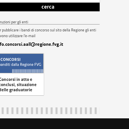
cerca
truzioni per gli enti
r pubblicare i bandi di concorso sul sito della Regione gli enti
vono utilizzare l'e-mail
nfo.concorsi.aall@regione.fvg.it
Concorsi in atto e
conclusi, situazione
delle graduatorie
uliveneziagiulia@certregione.fvg.it