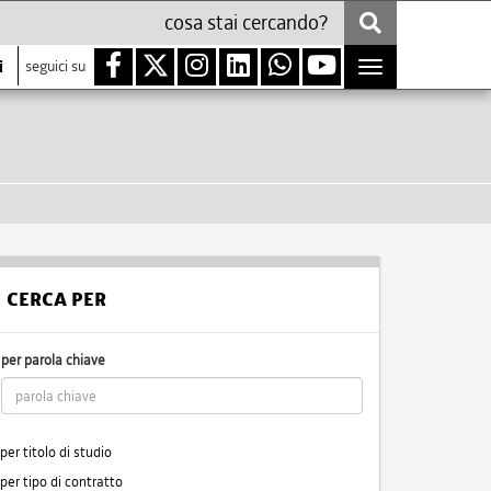
i
seguici su
Toggle
navigation
CERCA PER
per parola chiave
per titolo di studio
per tipo di contratto