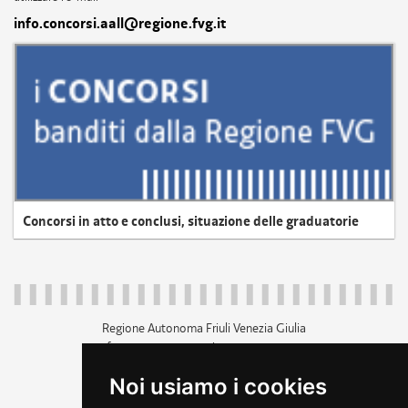
info.concorsi.aall@regione.fvg.it
Concorsi in atto e conclusi, situazione delle graduatorie
Regione Autonoma Friuli Venezia Giulia
c.f. 80014930327; p.iva 00526040324
piazza Unità d'Italia 1 Trieste
Noi usiamo i cookies
+39 040 3771111
regione.friuliveneziagiulia@certregione.fvg.it