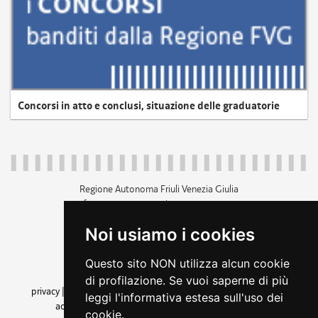
Concorsi in atto e conclusi, situazione delle graduatorie
Regione Autonoma Friuli Venezia Giulia
c.f. 80014930327; p.iva 00526040324
piazza Unità d'Italia 1 Trieste
Noi usiamo i cookies
+39 040 3771111
regione.friuliveneziagiulia@certregione.fvg.it
Questo sito NON utilizza alcun cookie
amministrazione trasparente
di profilazione. Se vuoi saperne di più
privacy
|
cookie
|
note legali
|
accessibilità
|
rss
|
dichiarazione di
leggi l'informativa estesa sull'uso dei
accessibilità
|
feedback
|
cambio preferenze cookie
cookie.