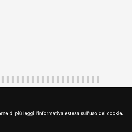
uliveneziagiulia@certregione.fvg.it
ambio preferenze cookie
|
loginFVG
ne di più leggi l'informativa estesa sull'uso dei cookie.
seguici su