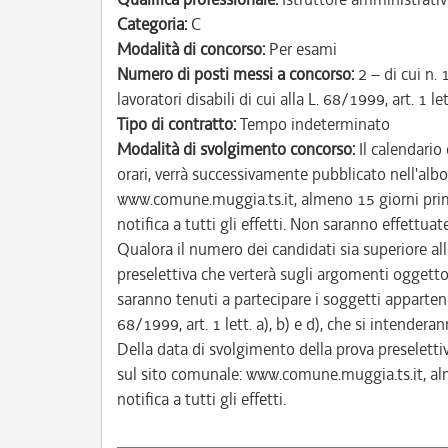
Categoria:
C
Modalità di concorso:
Per esami
Numero di posti messi a concorso:
2 – di cui n. 
lavoratori disabili di cui alla L. 68/1999, art. 1 lett
Tipo di contratto:
Tempo indeterminato
Modalità di svolgimento concorso:
Il calendario
orari, verrà successivamente pubblicato nell'albo
www.comune.muggia.ts.it, almeno 15 giorni prima 
notifica a tutti gli effetti. Non saranno effettua
Qualora il numero dei candidati sia superiore a
preselettiva che verterà sugli argomenti oggetto 
saranno tenuti a partecipare i soggetti appartenent
68/1999, art. 1 lett. a), b) e d), che si intender
Della data di svolgimento della prova preselettiv
sul sito comunale: www.comune.muggia.ts.it, alm
notifica a tutti gli effetti.