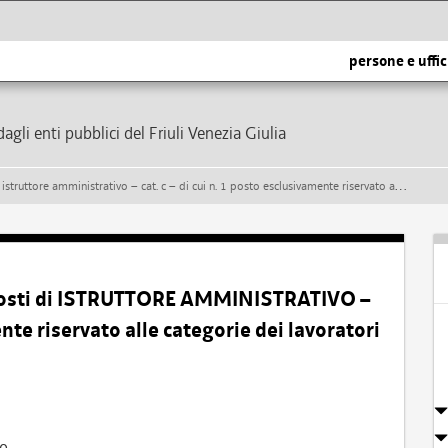
persone e uffic
dagli enti pubblici del Friuli Venezia Giulia
vo – cat. c – di cui n. 1 posto esclusivamente riservato alle categorie dei lavoratori disabili di cui alla l. 68/1999
 posti di ISTRUTTORE AMMINISTRATIVO –
ente riservato alle categorie dei lavoratori
vo