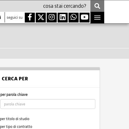
i
seguici su
Toggle
navigation
CERCA PER
per parola chiave
per titolo di studio
per tipo di contratto