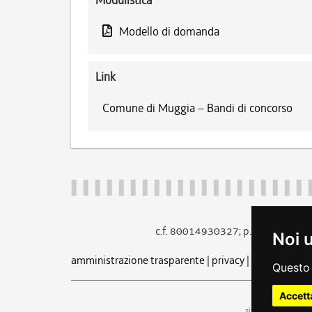
Modulistica
Modello di domanda
Link
Comune di Muggia – Bandi di concorso
c.f. 80014930327; p.iva 005260
Noi 
amministrazione trasparente
|
privacy
|
cookie
|
note 
Questo 
Accett
uf
sito a cura dell'