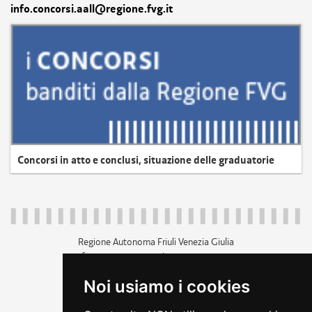
info.concorsi.aall@regione.fvg.it
Concorsi in atto e conclusi, situazione delle graduatorie
Regione Autonoma Friuli Venezia Giulia
c.f. 80014930327; p.iva 00526040324
piazza Unità d'Italia 1 Trieste
Noi usiamo i cookies
+39 040 3771111
regione.friuliveneziagiulia@certregione.fvg.it