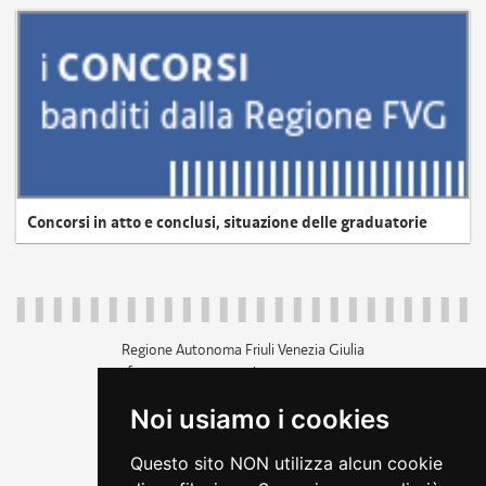
Concorsi in atto e conclusi, situazione delle graduatorie
Regione Autonoma Friuli Venezia Giulia
c.f. 80014930327; p.iva 00526040324
piazza Unità d'Italia 1 Trieste
Noi usiamo i cookies
+39 040 3771111
regione.friuliveneziagiulia@certregione.fvg.it
Questo sito NON utilizza alcun cookie
amministrazione trasparente