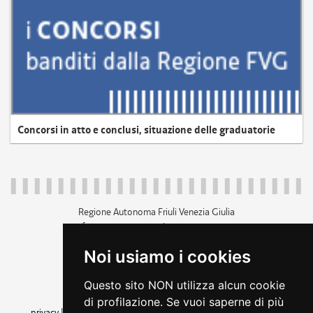
Concorsi in atto e conclusi, situazione delle graduatorie
Regione Autonoma Friuli Venezia Giulia
c.f. 80014930327; p.iva 00526040324
piazza Unità d'Italia 1 Trieste
Noi usiamo i cookies
+39 040 3771111
regione.friuliveneziagiulia@certregione.fvg.it
Questo sito NON utilizza alcun cookie
amministrazione trasparente
di profilazione. Se vuoi saperne di più
privacy
|
cookie
|
note legali
|
accessibilità
|
rss
|
dichiarazione di