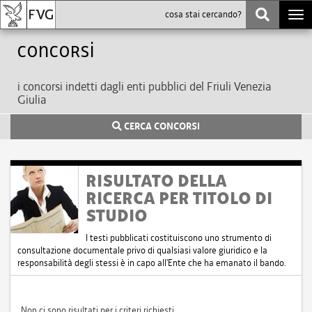
Togg
navi
Concorsi
i concorsi indetti dagli enti pubblici del Friuli Venezia
Giulia
CERCA CONCORSI
RISULTATO DELLA
RICERCA PER TITOLO DI
STUDIO
I testi pubblicati costituiscono uno strumento di
consultazione documentale privo di qualsiasi valore giuridico e la
responsabilità degli stessi è in capo all'Ente che ha emanato il bando.
Non ci sono risultati per i criteri richiesti.