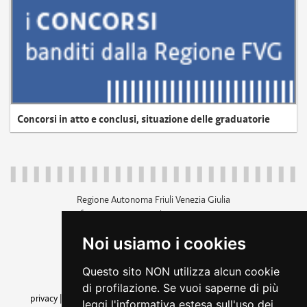
Concorsi in atto e conclusi, situazione delle graduatorie
Regione Autonoma Friuli Venezia Giulia
c.f. 80014930327; p.iva 00526040324
piazza Unità d'Italia 1 Trieste
Noi usiamo i cookies
+39 040 3771111
regione.friuliveneziagiulia@certregione.fvg.it
Questo sito NON utilizza alcun cookie
amministrazione trasparente
di profilazione. Se vuoi saperne di più
privacy
|
cookie
|
note legali
|
accessibilità
|
rss
|
dichiarazione di
leggi l'informativa estesa sull'uso dei