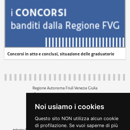
Concorsi in atto e conclusi, situazione delle graduatorie
Regione Autonoma Friuli Venezia Giulia
c.f. 80014930327; p.iva 00526040324
piazza Unità d'Italia 1 Trieste
Noi usiamo i cookies
+39 040 3771111
regione.friuliveneziagiulia@certregione.fvg.it
Questo sito NON utilizza alcun cookie
amministrazione trasparente
di profilazione. Se vuoi saperne di più
privacy
|
cookie
|
note legali
|
accessibilità
|
rss
|
dichiarazione di