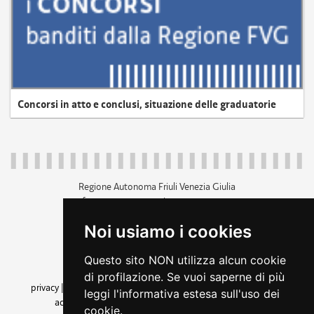
Concorsi in atto e conclusi, situazione delle graduatorie
Regione Autonoma Friuli Venezia Giulia
c.f. 80014930327; p.iva 00526040324
piazza Unità d'Italia 1 Trieste
Noi usiamo i cookies
+39 040 3771111
regione.friuliveneziagiulia@certregione.fvg.it
Questo sito NON utilizza alcun cookie
amministrazione trasparente
di profilazione. Se vuoi saperne di più
privacy
|
cookie
|
note legali
|
accessibilità
|
rss
|
dichiarazione di
leggi l'informativa estesa sull'uso dei
accessibilità
|
feedback
|
cambio preferenze cookie
cookie.